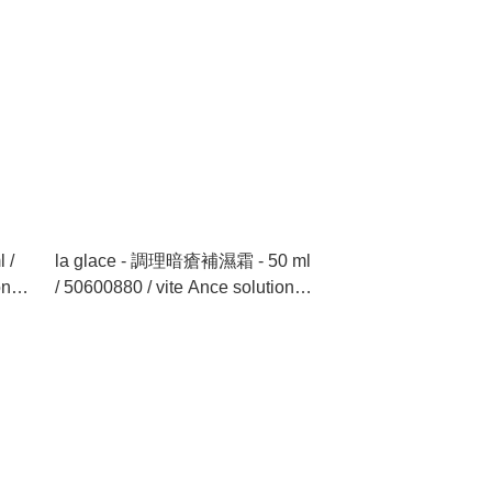
 /
la glace - 調理暗瘡補濕霜 - 50 ml
on
/ 50600880 / vite Ance solutions
Cream - 50 ml