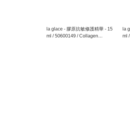
la glace - 膠原抗敏修護精華 - 15
la
ml / 50600149 / Collagen
ml 
Sensitive Care Essence - 15 ml
Moi