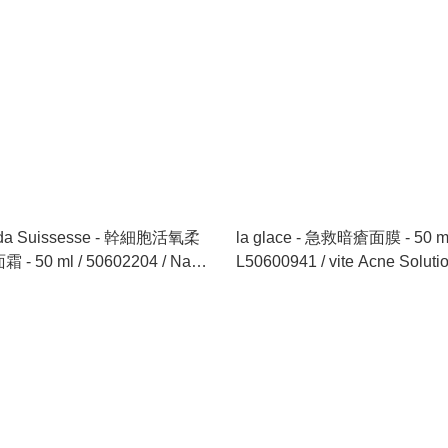
da Suissesse - 幹細胞活氧柔
la glace - 急救暗瘡面膜 - 50 ml
- 50 ml / 50602204 / Nano
L50600941 / vite Acne Soluti
tinum Wrinkle-Solution
Mask - 50 ml
atment Cream - 50ml