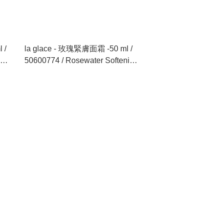
 /
la glace - 玫瑰緊膚面霜 -50 ml /
50600774 / Rosewater Softening
Firming Cream - 50 ml