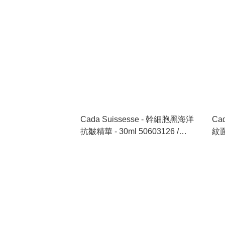
Cada Suissesse - 幹細胞黑海洋
Ca
抗皺精華 - 30ml 50603126 /
紋面霜 
Noire diamante immédiate
Pla
wrinklesCaler Concentrate - 30ml
Tre