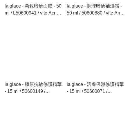
la glace - 急救暗瘡面膜 - 50
la glace - 調理暗瘡補濕霜 -
ml / L50600941 / vite Acne
50 ml / 50600880 / vite Ance
Solution Mask - 50 ml
solutions Cream - 50 ml
la glace - 膠原抗敏修護精華
la glace - 活膚保濕修護精華
- 15 ml / 50600149 /
- 15 ml / 50600071 /
Collagen Sensitive Care
Collagen Moisture Essence
Essence - 15 ml
- 15 ml