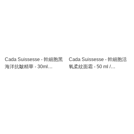
Cada Suissesse - 幹細胞黑
Cada Suissesse - 幹細胞活
海洋抗皺精華 - 30ml
氧柔紋面霜 - 50 ml /
50603126 / Noire diamante
50602204 / Nano Platinum
immédiate wrinklesCaler
Wrinkle-Solution Treatment
Concentrate - 30ml
Cream - 50ml