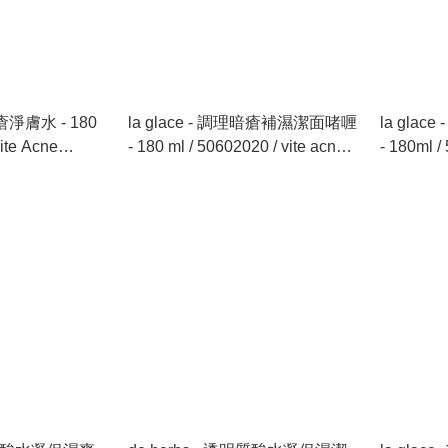
暗瘡淨膚水 - 180
la glace - 調理暗瘡補濕潔面啫喱
la gla
- 180 ml / 50602020 / vite acne
- 180ml /
nt Toner - 180
solutions Cleansing Gel - 180 ml
Rose Cha
Cleansing