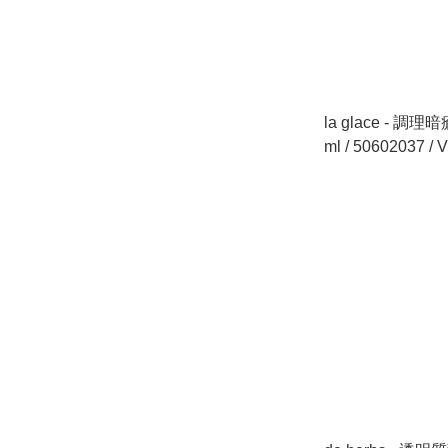
la glace - 調理
ml / 50602037 / Vite Acne
Solutions Clarifia
ml